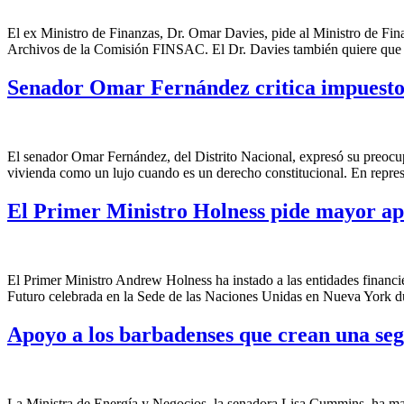
El ex Ministro de Finanzas, Dr. Omar Davies, pide al Ministro de Finan
Archivos de la Comisión FINSAC. El Dr. Davies también quiere que e
Senador Omar Fernández critica impuesto
El senador Omar Fernández, del Distrito Nacional, expresó su preocup
vivienda como un lujo cuando es un derecho constitucional. En repres
El Primer Ministro Holness pide mayor apo
El Primer Ministro Andrew Holness ha instado a las entidades financie
Futuro celebrada en la Sede de las Naciones Unidas en Nueva York dur
Apoyo a los barbadenses que crean una seg
La Ministra de Energía y Negocios, la senadora Lisa Cummins, ha man