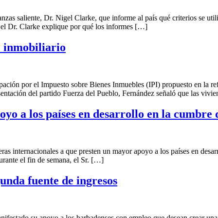
zas saliente, Dr. Nigel Clarke, que informe al país qué criterios se uti
l Dr. Clarke explique por qué los informes […]
 inmobiliario
ación por el Impuesto sobre Bienes Inmuebles (IPI) propuesto en la re
entación del partido Fuerza del Pueblo, Fernández señaló que las vivi
yo a los países en desarrollo en la cumbre
ras internacionales a que presten un mayor apoyo a los países en desar
ante el fin de semana, el Sr. […]
unda fuente de ingresos
ifestado su apoyo a los barbadenses con empleo que desean crear una s