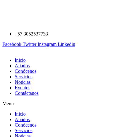
Saltar
al
contenido
+57 3052537733
Facebook
Twitter
Instagram
Linkedin
Inicio
Aliados
Conócenos
Servicios
Noticias
Eventos
Contáctanos
Menu
Inicio
Aliados
Conócenos
Servicios
Noticias