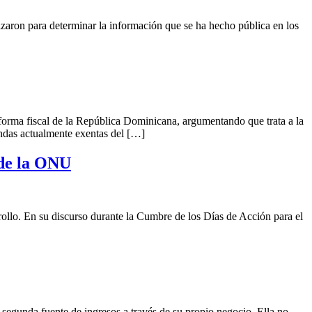
lizaron para determinar la información que se ha hecho pública en los
forma fiscal de la República Dominicana, argumentando que trata a la
endas actualmente exentas del […]
 de la ONU
rollo. En su discurso durante la Cumbre de los Días de Acción para el
egunda fuente de ingresos a través de su propio negocio. Ella no