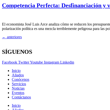
Competencia Perfecta: Desfinanciación y va
El economista José Luis Arce analiza cómo se reducen los presupuesto
polarización política es una mezcla terriblemente peligrosa para las po
←
anteriores
SÍGUENOS
Facebook
Twitter
Youtube
Instagram
Linkedin
Inicio
Aliados
Conócenos
Servicios
Noticias
Eventos
Contáctanos
Inicio
Aliados