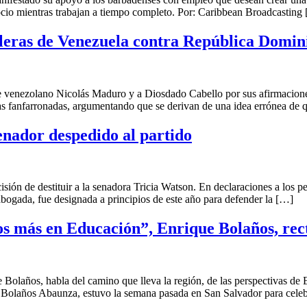
ocio mientras trabajan a tiempo completo. Por: Caribbean Broadcasting
leras de Venezuela contra República Domin
e venezolano Nicolás Maduro y a Diosdado Cabello por sus afirmacione
 fanfarronadas, argumentando que se derivan de una idea errónea de q
enador despedido al partido
sión de destituir a la senadora Tricia Watson. En declaraciones a los p
abogada, fue designada a principios de este año para defender la […]
s más en Educación”, Enrique Bolaños, re
olaños, habla del camino que lleva la región, de las perspectivas de El
olaños Abaunza, estuvo la semana pasada en San Salvador para celeb