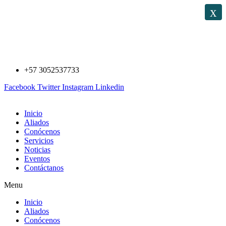
Saltar
x
al
contenido
+57 3052537733
Facebook
Twitter
Instagram
Linkedin
Inicio
Aliados
Conócenos
Servicios
Noticias
Eventos
Contáctanos
Menu
Inicio
Aliados
Conócenos