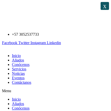
Saltar
x
al
contenido
+57 3052537733
Facebook
Twitter
Instagram
Linkedin
Inicio
Aliados
Conócenos
Servicios
Noticias
Eventos
Contáctanos
Menu
Inicio
Aliados
Conócenos