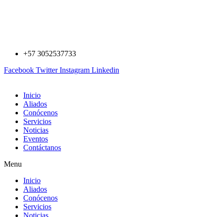
Saltar
al
contenido
+57 3052537733
Facebook
Twitter
Instagram
Linkedin
Inicio
Aliados
Conócenos
Servicios
Noticias
Eventos
Contáctanos
Menu
Inicio
Aliados
Conócenos
Servicios
Noticias