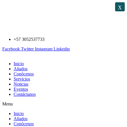
Saltar
x
al
contenido
+57 3052537733
Facebook
Twitter
Instagram
Linkedin
Inicio
Aliados
Conócenos
Servicios
Noticias
Eventos
Contáctanos
Menu
Inicio
Aliados
Conócenos