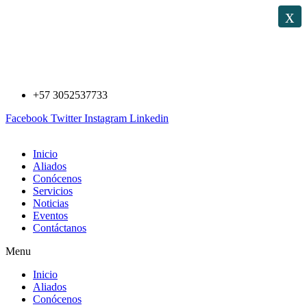
Saltar
x
al
contenido
+57 3052537733
Facebook
Twitter
Instagram
Linkedin
Inicio
Aliados
Conócenos
Servicios
Noticias
Eventos
Contáctanos
Menu
Inicio
Aliados
Conócenos