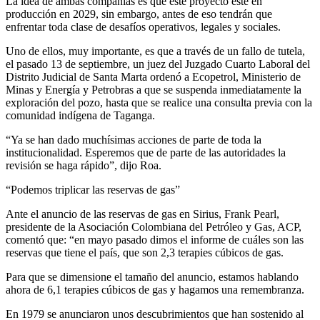
La idea de ambas compañías es que este proyecto esté en
producción en 2029, sin embargo, antes de eso tendrán que
enfrentar toda clase de desafíos operativos, legales y sociales.
Uno de ellos, muy importante, es que a través de un fallo de tutela,
el pasado 13 de septiembre, un juez del Juzgado Cuarto Laboral del
Distrito Judicial de Santa Marta ordenó a Ecopetrol, Ministerio de
Minas y Energía y Petrobras a que se suspenda inmediatamente la
exploración del pozo, hasta que se realice una consulta previa con la
comunidad indígena de Taganga.
“Ya se han dado muchísimas acciones de parte de toda la
institucionalidad. Esperemos que de parte de las autoridades la
revisión se haga rápido”, dijo Roa.
“Podemos triplicar las reservas de gas”
Ante el anuncio de las reservas de gas en Sirius, Frank Pearl,
presidente de la Asociación Colombiana del Petróleo y Gas, ACP,
comentó que: “en mayo pasado dimos el informe de cuáles son las
reservas que tiene el país, que son 2,3 terapies cúbicos de gas.
Para que se dimensione el tamaño del anuncio, estamos hablando
ahora de 6,1 terapies cúbicos de gas y hagamos una remembranza.
En 1979 se anunciaron unos descubrimientos que han sostenido al