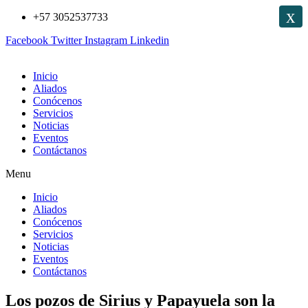
x
Saltar
+57 3052537733
al
Facebook
Twitter
Instagram
Linkedin
contenido
Inicio
Aliados
Conócenos
Servicios
Noticias
Eventos
Contáctanos
Menu
Inicio
Aliados
Conócenos
Servicios
Noticias
Eventos
Contáctanos
Los pozos de Sirius y Papayuela son la