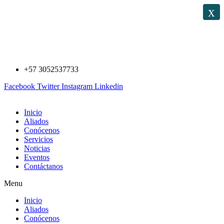
Saltar
x
al
contenido
+57 3052537733
Facebook
Twitter
Instagram
Linkedin
Inicio
Aliados
Conócenos
Servicios
Noticias
Eventos
Contáctanos
Menu
Inicio
Aliados
Conócenos