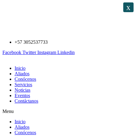
Saltar
x
al
contenido
+57 3052537733
Facebook
Twitter
Instagram
Linkedin
Inicio
Aliados
Conócenos
Servicios
Noticias
Eventos
Contáctanos
Menu
Inicio
Aliados
Conócenos