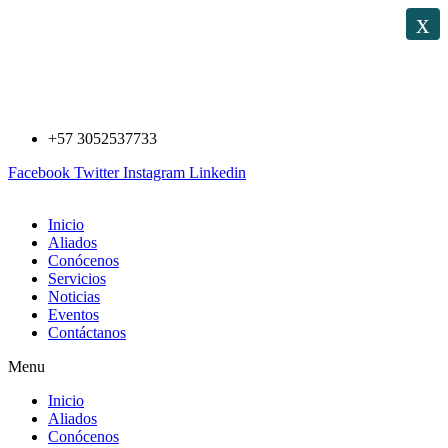
Saltar
x
al
contenido
+57 3052537733
Facebook
Twitter
Instagram
Linkedin
Inicio
Aliados
Conócenos
Servicios
Noticias
Eventos
Contáctanos
Menu
Inicio
Aliados
Conócenos