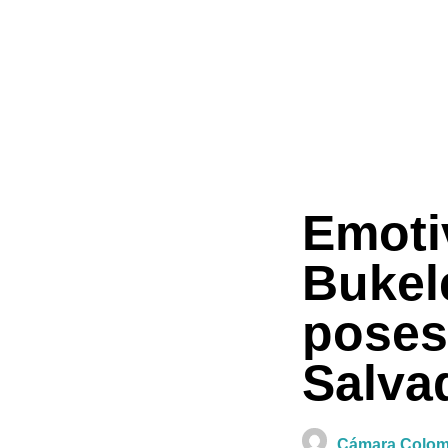
Emoti
Bukel
poses
Salva
Cámara Colomb