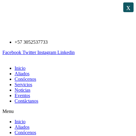
Saltar
x
al
contenido
+57 3052537733
Facebook
Twitter
Instagram
Linkedin
Inicio
Aliados
Conócenos
Servicios
Noticias
Eventos
Contáctanos
Menu
Inicio
Aliados
Conócenos