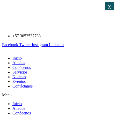
Saltar
x
al
contenido
+57 3052537733
Facebook
Twitter
Instagram
Linkedin
Inicio
Aliados
Conócenos
Servicios
Noticias
Eventos
Contáctanos
Menu
Inicio
Aliados
Conócenos