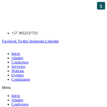
Saltar
x
al
contenido
+57 3052537733
Facebook
Twitter
Instagram
Linkedin
Inicio
Aliados
Conócenos
Servicios
Noticias
Eventos
Contáctanos
Menu
Inicio
Aliados
Conócenos