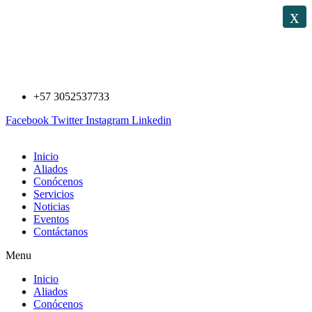
Saltar
x
al
contenido
+57 3052537733
Facebook
Twitter
Instagram
Linkedin
Inicio
Aliados
Conócenos
Servicios
Noticias
Eventos
Contáctanos
Menu
Inicio
Aliados
Conócenos