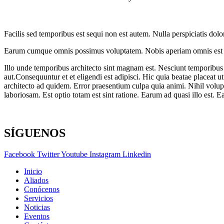
Facilis sed temporibus est sequi non est autem. Nulla perspiciatis d
Earum cumque omnis possimus voluptatem. Nobis aperiam omnis est tem
Illo unde temporibus architecto sint magnam est. Nesciunt temporibus du
aut.Consequuntur et et eligendi est adipisci. Hic quia beatae placea
architecto ad quidem. Error praesentium culpa quia animi. Nihil volup
laboriosam. Est optio totam est sint ratione. Earum ad quasi illo est.
SÍGUENOS
Facebook
Twitter
Youtube
Instagram
Linkedin
Inicio
Aliados
Conócenos
Servicios
Noticias
Eventos