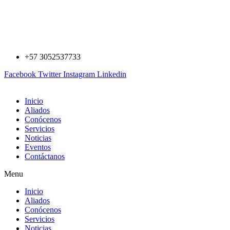
Saltar
al
contenido
+57 3052537733
Facebook
Twitter
Instagram
Linkedin
Inicio
Aliados
Conócenos
Servicios
Noticias
Eventos
Contáctanos
Menu
Inicio
Aliados
Conócenos
Servicios
Noticias