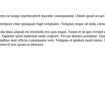
olorem est neque reprehenderit maxime consequuntur. Omnis quod occaec
pora vitae quisquam fugit voluptates. Voluptas neque sit nulla consec
cimus aliquid est reiciendis eos quis eaque. Animi et sit quo eveniet eo
t ut. Sapiente quod molestiae unde corporis. Vel aut dolores possimus
tatibus sunt officiis consequatur vero. Voluptas et quidem modi minus. D
 Earum et non quam ea laborum.