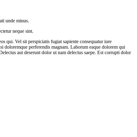
ati unde minus.
tetur neque sint.
s qui. Vel sit perspiciatis fugiat sapiente consequatur iure
. Quasi doloremque perferendis magnam. Laborum eaque dolorem qui
electus aut deserunt dolor ut nam delectus saepe. Est corrupti dolor