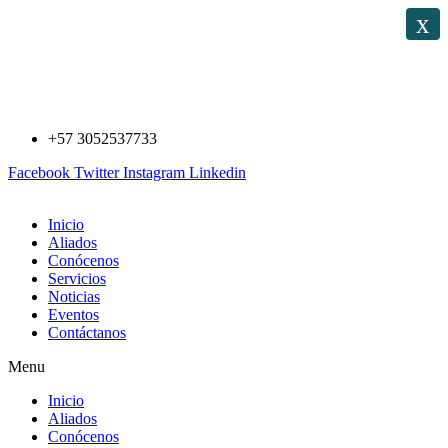
Saltar
x
al
contenido
+57 3052537733
Facebook
Twitter
Instagram
Linkedin
Inicio
Aliados
Conócenos
Servicios
Noticias
Eventos
Contáctanos
Menu
Inicio
Aliados
Conócenos