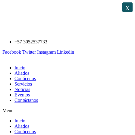
Saltar
x
al
contenido
+57 3052537733
Facebook
Twitter
Instagram
Linkedin
Inicio
Aliados
Conócenos
Servicios
Noticias
Eventos
Contáctanos
Menu
Inicio
Aliados
Conócenos