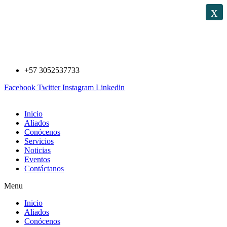
Saltar
x
al
contenido
+57 3052537733
Facebook
Twitter
Instagram
Linkedin
Inicio
Aliados
Conócenos
Servicios
Noticias
Eventos
Contáctanos
Menu
Inicio
Aliados
Conócenos