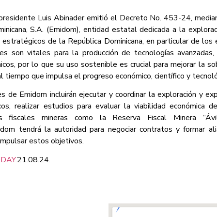
presidente Luis Abinader emitió el Decreto No. 453-24, mediant
nicana, S.A. (Emidom), entidad estatal dedicada a la explorac
 estratégicos de la República Dominicana, en particular de los
les son vitales para la producción de tecnologías avanzadas,
nicos, por lo que su uso sostenible es crucial para mejorar la so
al tiempo que impulsa el progreso económico, científico y tecnoló
s de Emidom incluirán ejecutar y coordinar la exploración y ex
cos, realizar estudios para evaluar la viabilidad económica 
vas fiscales mineras como la Reserva Fiscal Minera “Ávi
dom tendrá la autoridad para negociar contratos y formar a
impulsar estos objetivos.
DAY.
21.08.24.